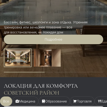
нняя
Владельцы получают профессиональный серви
время суток. Администратор и консьерж решат
вопрос, примут гостя, вызовут такси
Подробнее
ЛОКАЦИЯ ДЛЯ КОМФОРТА
СОВЕТСКИЙ РАЙОН
Все
Медицина
Образование
Торговля
Ед